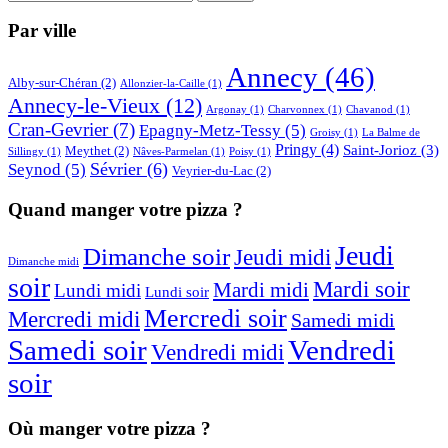
Par ville
Annecy
(46)
Alby-sur-Chéran
(2)
Allonzier-la-Caille
(1)
Annecy-le-Vieux
(12)
Argonay
(1)
Charvonnex
(1)
Chavanod
(1)
Cran-Gevrier
(7)
Epagny-Metz-Tessy
(5)
Groisy
(1)
La Balme de
Pringy
(4)
Saint-Jorioz
(3)
Meythet
(2)
Sillingy
(1)
Nâves-Parmelan
(1)
Poisy
(1)
Sévrier
(6)
Seynod
(5)
Veyrier-du-Lac
(2)
Quand manger votre pizza ?
Jeudi
Dimanche soir
Jeudi midi
Dimanche midi
soir
Mardi soir
Mardi midi
Lundi midi
Lundi soir
Mercredi soir
Mercredi midi
Samedi midi
Samedi soir
Vendredi
Vendredi midi
soir
Où manger votre pizza ?