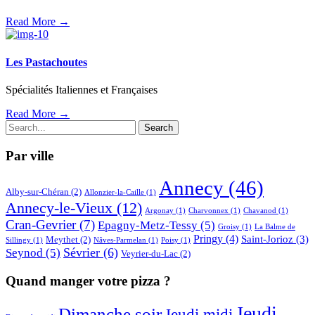
Read More →
Les Pastachoutes
Spécialités Italiennes et Françaises
Read More →
Par ville
Annecy
(46)
Alby-sur-Chéran
(2)
Allonzier-la-Caille
(1)
Annecy-le-Vieux
(12)
Argonay
(1)
Charvonnex
(1)
Chavanod
(1)
Cran-Gevrier
(7)
Epagny-Metz-Tessy
(5)
Groisy
(1)
La Balme de
Pringy
(4)
Saint-Jorioz
(3)
Meythet
(2)
Sillingy
(1)
Nâves-Parmelan
(1)
Poisy
(1)
Sévrier
(6)
Seynod
(5)
Veyrier-du-Lac
(2)
Quand manger votre pizza ?
Jeudi
Dimanche soir
Jeudi midi